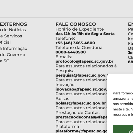
 EXTERNOS
FALE CONOSCO
E
Horário de Expediente
Pa
 de Notícias
das 12h às 19h de Seg a Sexta
Ca
de Serviços
Telefone:
km
ficial
+55 (48) 3665-4800
Fa
Telefone da Ouvidoria
Ba
à Informação
0800-6448500
Jo
 do Governo
E-mails:
C
a SC
protocolo@fapesc.sc.gov.br
88
Para assuntos relacionados à
Pesquisa
pesquisa@fapesc.sc.gov.br
Para assuntos relacionados à
Inovação
inovacao@fapesc.sc.gov.br
Para fornec
Para assuntos relacionados à
Bolsas
armazenar e
bolsas@fapesc.sc.gov.br
nos permiti
Para assuntos relacionados à
neste site. 
Prestação de Contas
recursos e 
prestacaodecontas@fapesc.sc.gov.br
Para assuntos relacionados à
Plataforma
A
plataforma@fapesc.sc.gov.br