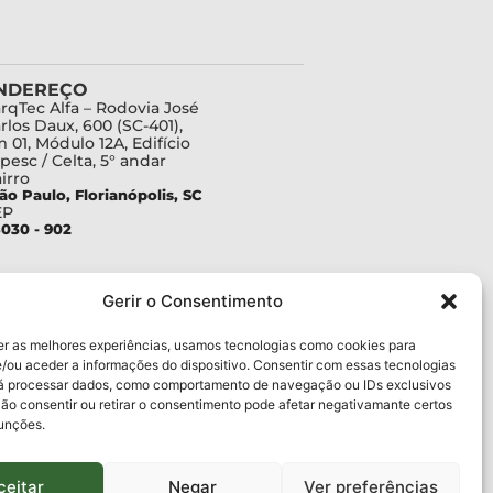
NDEREÇO
rqTec Alfa – Rodovia José
rlos Daux, 600 (SC-401),
 01, Módulo 12A, Edifício
pesc / Celta, 5° andar
irro
ão Paulo, Florianópolis, SC
EP
030 - 902
Gerir o Consentimento
er as melhores experiências, usamos tecnologias como cookies para
/ou aceder a informações do dispositivo. Consentir com essas tecnologias
rá processar dados, como comportamento de navegação ou IDs exclusivos
Não consentir ou retirar o consentimento pode afetar negativamante certos
funções.
ceitar
Negar
Ver preferências