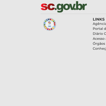
LINKS
Agência
Portal 
Diário O
Acesso 
Órgãos
Conheç