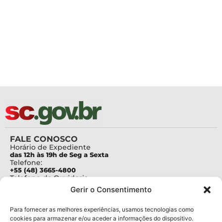
FALE CONOSCO
Horário de Expediente
das 12h às 19h de Seg a Sexta
Telefone:
+55 (48) 3665-4800
Telefone da Ouvidoria
0800-6448500
Gerir o Consentimento
E-mails:
protocolo@fapesc.sc.gov.br
Para assuntos relacionados à Pesquisa
Para fornecer as melhores experiências, usamos tecnologias como
pesquisa@fapesc.sc.gov.br
cookies para armazenar e/ou aceder a informações do dispositivo.