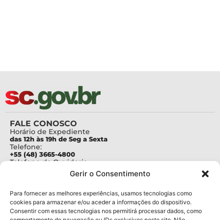
FALE CONOSCO
Horário de Expediente
das 12h às 19h de Seg a Sexta
Telefone:
+55 (48) 3665-4800
Telefone da Ouvidoria
0800-6448500
Gerir o Consentimento
E-mails:
protocolo@fapesc.sc.gov.br
Para assuntos relacionados à Pesquisa
Para fornecer as melhores experiências, usamos tecnologias como
pesquisa@fapesc.sc.gov.br
cookies para armazenar e/ou aceder a informações do dispositivo.
Para assuntos relacionados à Inovação
Consentir com essas tecnologias nos permitirá processar dados, como
inovacao@fapesc.sc.gov.br
comportamento de navegação ou IDs exclusivos neste site. Não