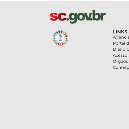
LINKS
Agência
Portal 
Diário O
Acesso 
Órgãos
Conheç