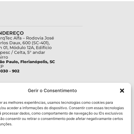
NDEREÇO
rqTec Alfa – Rodovia José
rlos Daux, 600 (SC-401),
 01, Módulo 12A, Edifício
pesc / Celta, 5° andar
irro
ão Paulo, Florianópolis, SC
EP
030 - 902
Gerir o Consentimento
er as melhores experiências, usamos tecnologias como cookies para
/ou aceder a informações do dispositivo. Consentir com essas tecnologias
rá processar dados, como comportamento de navegação ou IDs exclusivos
Não consentir ou retirar o consentimento pode afetar negativamante certos
funções.