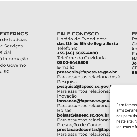
 EXTERNOS
FALE CONOSCO
E
Horário de Expediente
Pa
 de Notícias
das 12h às 19h de Seg a Sexta
Ca
de Serviços
Telefone:
km
ficial
+55 (48) 3665-4800
Fa
Telefone da Ouvidoria
Ba
à Informação
0800-6448500
Jo
 do Governo
E-mails:
C
a SC
protocolo@fapesc.sc.gov.br
88
Para assuntos relacionados à
Pesquisa
pesquisa@fapesc.sc.gov.br
Para assuntos relacionados à
Inovação
inovacao@fapesc.sc.gov.br
Para fornec
Para assuntos relacionados à
Bolsas
armazenar e
bolsas@fapesc.sc.gov.br
nos permiti
Para assuntos relacionados à
neste site. 
Prestação de Contas
recursos e 
prestacaodecontas@fapesc.sc.gov.br
Para assuntos relacionados à