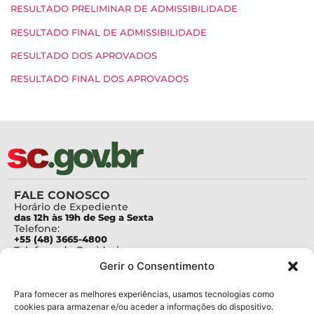
RESULTADO PRELIMINAR DE ADMISSIBILIDADE
RESULTADO FINAL DE ADMISSIBILIDADE
RESULTADO DOS APROVADOS
RESULTADO FINAL DOS APROVADOS
FALE CONOSCO
Horário de Expediente
das 12h às 19h de Seg a Sexta
Telefone:
+55 (48) 3665-4800
Telefone da Ouvidoria
0800-6448500
Gerir o Consentimento
E-mails:
protocolo@fapesc.sc.gov.br
Para assuntos relacionados à Pesquisa
Para fornecer as melhores experiências, usamos tecnologias como
pesquisa@fapesc.sc.gov.br
cookies para armazenar e/ou aceder a informações do dispositivo.