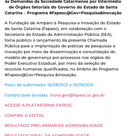
às Demandas da Sociedade Catarinense por Intermédio
de Órgãos Setoriais do Governo do Estado de Santa
Catarina
–
Programa #Fapesc@Gov+Pesquisa&Inovação
A Fundação de Amparo à Pesquisa e Inovação do Estado
de Santa Catarina (Fapesc), em colaboração com o
Secretaria do Estado da Administração Pública (SEA),
torna público o lançamento da presente Chamada
Pública para a implantação de práticas de pesquisas e
inovação por meio da disseminação e consolidação do
modelo de governança por processos nos órgãos do
Poder Executivo Estadual, por meio da seleção de
recursos humanos qualificados, no âmbito do Programa
#Fapesc@Gov+Pesquisa &Inovação.
Prazo de submissão: 16/08/2021 a 16/09/2021
Contato para dúvidas:
inova.gov@fapesc.sc.gov.br
ACESSE A PLATAFORMA FAPESC
CONFIRA O EDITAL
RESULTADO PRELIMINAR DE ADMISSIBILIDADE
RESULTADO FINAL DE ADMISSIBILIDADE