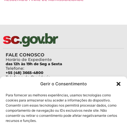
FALE CONOSCO
Horário de Expediente
das 12h às 19h de Seg a Sexta
Telefone:
+55 (48) 3665-4800
Telefone da Ouvidoria
0800-6448500
Gerir o Consentimento
E-mails:
protocolo@fapesc.sc.gov.br
Para assuntos relacionados à Pesquisa
Para fornecer as melhores experiências, usamos tecnologias como
pesquisa@fapesc.sc.gov.br
cookies para armazenar e/ou aceder a informações do dispositivo.
Para assuntos relacionados à Inovação
Consentir com essas tecnologias nos permitirá processar dados, como
inovacao@fapesc.sc.gov.br
comportamento de navegação ou IDs exclusivos neste site. Não
Para assuntos relacionados à Bolsas
consentir ou retirar o consentimento pode afetar negativamante certos
bolsas@fapesc.sc.gov.br
recursos e funções.
Para assuntos relacionados à Prestação de Contas
prestacaodecontas@fapesc.sc.gov.br