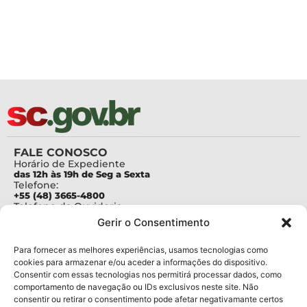
FALE CONOSCO
Horário de Expediente
das 12h às 19h de Seg a Sexta
Telefone:
+55 (48) 3665-4800
Telefone da Ouvidoria
0800-6448500
Gerir o Consentimento
E-mails:
protocolo@fapesc.sc.gov.br
Para assuntos relacionados à Pesquisa
Para fornecer as melhores experiências, usamos tecnologias como
pesquisa@fapesc.sc.gov.br
cookies para armazenar e/ou aceder a informações do dispositivo.
Para assuntos relacionados à Inovação
Consentir com essas tecnologias nos permitirá processar dados, como
inovacao@fapesc.sc.gov.br
comportamento de navegação ou IDs exclusivos neste site. Não
Para assuntos relacionados à Bolsas
consentir ou retirar o consentimento pode afetar negativamante certos
bolsas@fapesc.sc.gov.br