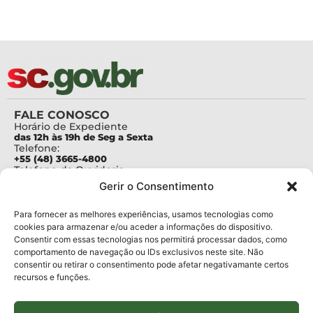
FALE CONOSCO
Horário de Expediente
das 12h às 19h de Seg a Sexta
Telefone:
+55 (48) 3665-4800
Telefone da Ouvidoria
0800-6448500
Gerir o Consentimento
E-mails:
protocolo@fapesc.sc.gov.br
Para assuntos relacionados à Pesquisa
Para fornecer as melhores experiências, usamos tecnologias como
pesquisa@fapesc.sc.gov.br
cookies para armazenar e/ou aceder a informações do dispositivo.
Para assuntos relacionados à Inovação
Consentir com essas tecnologias nos permitirá processar dados, como
inovacao@fapesc.sc.gov.br
comportamento de navegação ou IDs exclusivos neste site. Não
Para assuntos relacionados à Bolsas
consentir ou retirar o consentimento pode afetar negativamante certos
bolsas@fapesc.sc.gov.br
recursos e funções.
Para assuntos relacionados à Prestação de Contas
prestacaodecontas@fapesc.sc.gov.br
Para assuntos relacionados à Plataforma
plataforma@fapesc.sc.gov.br