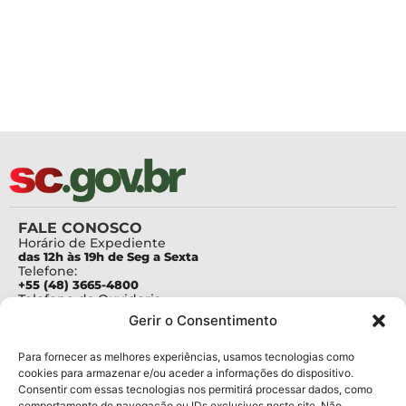
FALE CONOSCO
Horário de Expediente
das 12h às 19h de Seg a Sexta
Telefone:
+55 (48) 3665-4800
Telefone da Ouvidoria
0800-6448500
Gerir o Consentimento
E-mails:
protocolo@fapesc.sc.gov.br
Para assuntos relacionados à Pesquisa
Para fornecer as melhores experiências, usamos tecnologias como
pesquisa@fapesc.sc.gov.br
cookies para armazenar e/ou aceder a informações do dispositivo.
Para assuntos relacionados à Inovação
Consentir com essas tecnologias nos permitirá processar dados, como
inovacao@fapesc.sc.gov.br
comportamento de navegação ou IDs exclusivos neste site. Não