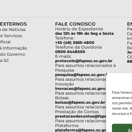
 EXTERNOS
FALE CONOSCO
E
Horário de Expediente
Pa
 de Notícias
das 12h às 19h de Seg a Sexta
Ca
de Serviços
Telefone:
km
ficial
+55 (48) 3665-4800
Fa
Telefone da Ouvidoria
Ba
à Informação
0800-6448500
Jo
 do Governo
E-mails:
C
a SC
protocolo@fapesc.sc.gov.br
88
Para assuntos relacionados à
Pesquisa
pesquisa@fapesc.sc.gov.br
Para assuntos relacionados à
Inovação
inovacao@fapesc.sc.gov.br
Para fornec
Para assuntos relacionados à
Bolsas
armazenar e
bolsas@fapesc.sc.gov.br
nos permiti
Para assuntos relacionados à
neste site. 
Prestação de Contas
recursos e 
prestacaodecontas@fapesc.sc.gov.br
Para assuntos relacionados à
Plataforma
A
plataforma@fapesc.sc.gov.br