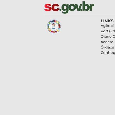
LINKS
Agência
Portal 
Diário O
Acesso 
Órgãos
Conheç