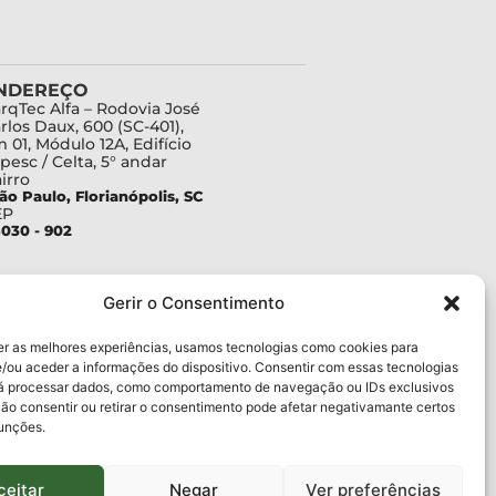
NDEREÇO
rqTec Alfa – Rodovia José
rlos Daux, 600 (SC-401),
 01, Módulo 12A, Edifício
pesc / Celta, 5° andar
irro
ão Paulo, Florianópolis, SC
EP
030 - 902
Gerir o Consentimento
er as melhores experiências, usamos tecnologias como cookies para
/ou aceder a informações do dispositivo. Consentir com essas tecnologias
rá processar dados, como comportamento de navegação ou IDs exclusivos
Não consentir ou retirar o consentimento pode afetar negativamante certos
funções.
ceitar
Negar
Ver preferências