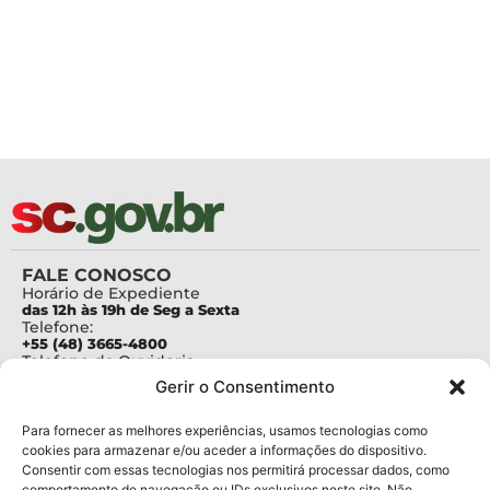
FALE CONOSCO
Horário de Expediente
das 12h às 19h de Seg a Sexta
Telefone:
+55 (48) 3665-4800
Telefone da Ouvidoria
0800-6448500
Gerir o Consentimento
E-mails:
protocolo@fapesc.sc.gov.br
Para assuntos relacionados à Pesquisa
Para fornecer as melhores experiências, usamos tecnologias como
pesquisa@fapesc.sc.gov.br
cookies para armazenar e/ou aceder a informações do dispositivo.
Para assuntos relacionados à Inovação
Consentir com essas tecnologias nos permitirá processar dados, como
inovacao@fapesc.sc.gov.br
comportamento de navegação ou IDs exclusivos neste site. Não