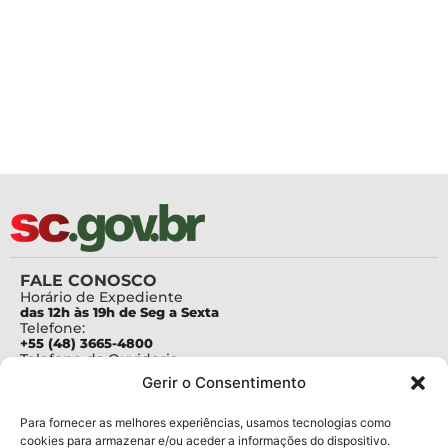
FALE CONOSCO
Horário de Expediente
das 12h às 19h de Seg a Sexta
Telefone:
+55 (48) 3665-4800
Telefone da Ouvidoria
0800-6448500
Gerir o Consentimento
E-mails:
protocolo@fapesc.sc.gov.br
Para assuntos relacionados à Pesquisa
Para fornecer as melhores experiências, usamos tecnologias como
pesquisa@fapesc.sc.gov.br
cookies para armazenar e/ou aceder a informações do dispositivo.