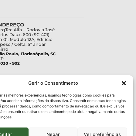
NDEREÇO
rqTec Alfa – Rodovia José
rlos Daux, 600 (SC-401),
 01, Módulo 12A, Edifício
pesc / Celta, 5° andar
irro
ão Paulo, Florianópolis, SC
EP
030 - 902
Gerir o Consentimento
er as melhores experiências, usamos tecnologias como cookies para
/ou aceder a informações do dispositivo. Consentir com essas tecnologias
rá processar dados, como comportamento de navegação ou IDs exclusivos
Não consentir ou retirar o consentimento pode afetar negativamante certos
funções.
ceitar
Negar
Ver preferências