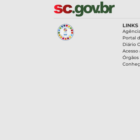
LINKS
Agência
Portal 
Diário O
Acesso 
Órgãos
Conheç