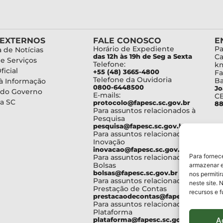
 EXTERNOS
FALE CONOSCO
E
Horário de Expediente
Pa
 de Notícias
das 12h às 19h de Seg a Sexta
Ca
de Serviços
Telefone:
km
ficial
+55 (48) 3665-4800
Fa
Telefone da Ouvidoria
Ba
à Informação
0800-6448500
Jo
 do Governo
E-mails:
C
a SC
protocolo@fapesc.sc.gov.br
88
Para assuntos relacionados à
Pesquisa
pesquisa@fapesc.sc.gov.br
Para assuntos relacionados à
Inovação
inovacao@fapesc.sc.gov.br
Para fornec
Para assuntos relacionados à
Bolsas
armazenar e
bolsas@fapesc.sc.gov.br
nos permiti
Para assuntos relacionados à
neste site. 
Prestação de Contas
recursos e 
prestacaodecontas@fapesc.sc.gov.br
Para assuntos relacionados à
Plataforma
A
plataforma@fapesc.sc.gov.br