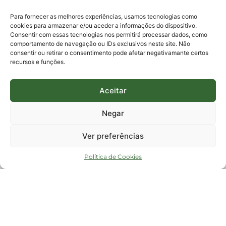
E-mails:
protocolo@fapesc.sc.gov.br
Para assuntos relacionados à Pesquisa
Para fornecer as melhores experiências, usamos tecnologias como
pesquisa@fapesc.sc.gov.br
cookies para armazenar e/ou aceder a informações do dispositivo.
Para assuntos relacionados à Inovação
Consentir com essas tecnologias nos permitirá processar dados, como
inovacao@fapesc.sc.gov.br
comportamento de navegação ou IDs exclusivos neste site. Não
Para assuntos relacionados à Bolsas
consentir ou retirar o consentimento pode afetar negativamante certos
bolsas@fapesc.sc.gov.br
recursos e funções.
Para assuntos relacionados à Prestação de Contas
prestacaodecontas@fapesc.sc.gov.br
Para assuntos relacionados à Plataforma
plataforma@fapesc.sc.gov.br
Aceitar
Encarregado de dados
Jair Artur da Silva dpo@fapesc.sc.gov.br 3665-4831
Negar
ENDEREÇO
ParqTec Alfa – Rodovia José Carlos Daux, 600 (SC-401),
Ver preferências
km 01, Módulo 12A, Edifício Fapesc / Celta, 5° andar
Bairro
João Paulo, Florianópolis, SC
Política de Cookies
CEP
88030 - 902
Política de privacidade
Copyright © 2023 Todos os Direitos Reservados SC - Governo de Santa
Catarina |
Desenvolvedor - FAPESC