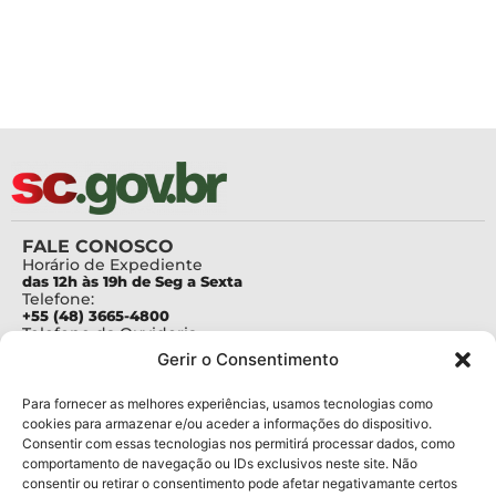
FALE CONOSCO
Horário de Expediente
das 12h às 19h de Seg a Sexta
Telefone:
+55 (48) 3665-4800
Telefone da Ouvidoria
0800-6448500
Gerir o Consentimento
E-mails:
protocolo@fapesc.sc.gov.br
Para assuntos relacionados à Pesquisa
Para fornecer as melhores experiências, usamos tecnologias como
pesquisa@fapesc.sc.gov.br
cookies para armazenar e/ou aceder a informações do dispositivo.
Para assuntos relacionados à Inovação
Consentir com essas tecnologias nos permitirá processar dados, como
inovacao@fapesc.sc.gov.br
comportamento de navegação ou IDs exclusivos neste site. Não
Para assuntos relacionados à Bolsas
consentir ou retirar o consentimento pode afetar negativamante certos
bolsas@fapesc.sc.gov.br