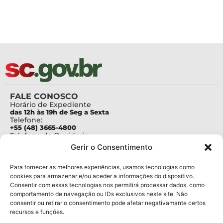
FALE CONOSCO
Horário de Expediente
das 12h às 19h de Seg a Sexta
Telefone:
+55 (48) 3665-4800
Telefone da Ouvidoria
0800-6448500
Gerir o Consentimento
E-mails:
protocolo@fapesc.sc.gov.br
Para assuntos relacionados à Pesquisa
Para fornecer as melhores experiências, usamos tecnologias como
pesquisa@fapesc.sc.gov.br
cookies para armazenar e/ou aceder a informações do dispositivo.
Para assuntos relacionados à Inovação
Consentir com essas tecnologias nos permitirá processar dados, como
inovacao@fapesc.sc.gov.br
comportamento de navegação ou IDs exclusivos neste site. Não
Para assuntos relacionados à Bolsas
consentir ou retirar o consentimento pode afetar negativamante certos
bolsas@fapesc.sc.gov.br
recursos e funções.
Para assuntos relacionados à Prestação de Contas
prestacaodecontas@fapesc.sc.gov.br