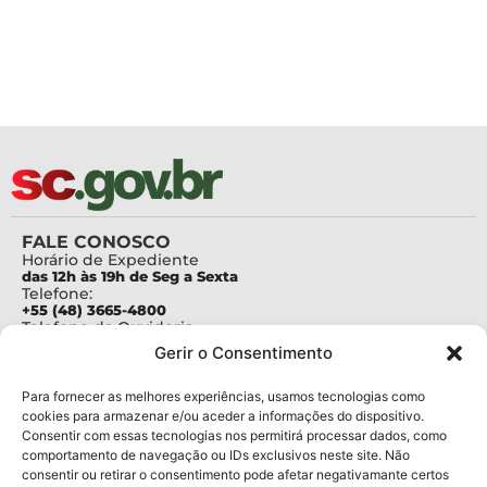
FALE CONOSCO
Horário de Expediente
das 12h às 19h de Seg a Sexta
Telefone:
+55 (48) 3665-4800
Telefone da Ouvidoria
0800-6448500
Gerir o Consentimento
E-mails:
protocolo@fapesc.sc.gov.br
Para assuntos relacionados à Pesquisa
Para fornecer as melhores experiências, usamos tecnologias como
pesquisa@fapesc.sc.gov.br
cookies para armazenar e/ou aceder a informações do dispositivo.
Para assuntos relacionados à Inovação
Consentir com essas tecnologias nos permitirá processar dados, como
inovacao@fapesc.sc.gov.br
comportamento de navegação ou IDs exclusivos neste site. Não
Para assuntos relacionados à Bolsas
consentir ou retirar o consentimento pode afetar negativamante certos
bolsas@fapesc.sc.gov.br