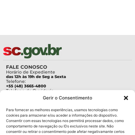
FALE CONOSCO
Horário de Expediente
das 12h às 19h de Seg a Sexta
Telefone:
+55 (48) 3665-4800
Telefone da Ouvidoria
0800-6448500
Gerir o Consentimento
E-mails:
protocolo@fapesc.sc.gov.br
Para assuntos relacionados à Pesquisa
Para fornecer as melhores experiências, usamos tecnologias como
pesquisa@fapesc.sc.gov.br
cookies para armazenar e/ou aceder a informações do dispositivo.
Para assuntos relacionados à Inovação
Consentir com essas tecnologias nos permitirá processar dados, como
inovacao@fapesc.sc.gov.br
comportamento de navegação ou IDs exclusivos neste site. Não
Para assuntos relacionados à Bolsas
consentir ou retirar o consentimento pode afetar negativamante certos
bolsas@fapesc.sc.gov.br