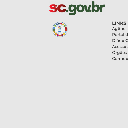
LINKS
Agência
Portal 
Diário O
Acesso 
Órgãos
Conheç