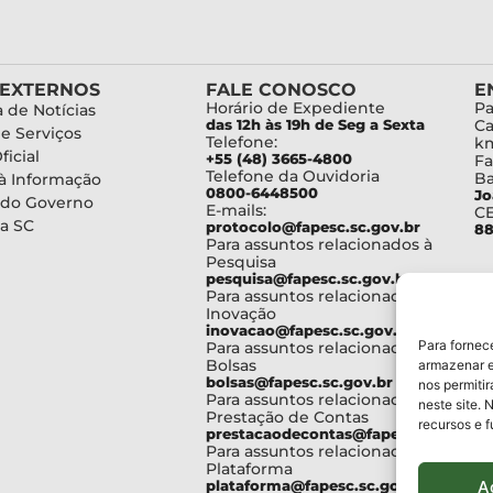
 EXTERNOS
FALE CONOSCO
E
Horário de Expediente
Pa
 de Notícias
das 12h às 19h de Seg a Sexta
Ca
de Serviços
Telefone:
km
ficial
+55 (48) 3665-4800
Fa
Telefone da Ouvidoria
Ba
à Informação
0800-6448500
Jo
 do Governo
E-mails:
C
a SC
protocolo@fapesc.sc.gov.br
88
Para assuntos relacionados à
Pesquisa
pesquisa@fapesc.sc.gov.br
Para assuntos relacionados à
Inovação
inovacao@fapesc.sc.gov.br
Para fornec
Para assuntos relacionados à
Bolsas
armazenar e
bolsas@fapesc.sc.gov.br
nos permiti
Para assuntos relacionados à
neste site. 
Prestação de Contas
recursos e 
prestacaodecontas@fapesc.sc.gov.br
Para assuntos relacionados à
Plataforma
A
plataforma@fapesc.sc.gov.br