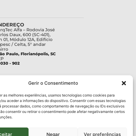
NDEREÇO
rqTec Alfa – Rodovia José
rlos Daux, 600 (SC-401),
 01, Módulo 12A, Edifício
pesc / Celta, 5° andar
irro
ão Paulo, Florianópolis, SC
EP
030 - 902
Gerir o Consentimento
er as melhores experiências, usamos tecnologias como cookies para
/ou aceder a informações do dispositivo. Consentir com essas tecnologias
rá processar dados, como comportamento de navegação ou IDs exclusivos
Não consentir ou retirar o consentimento pode afetar negativamante certos
funções.
ceitar
Negar
Ver preferências