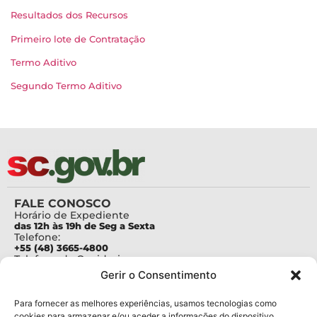
Resultados dos Recursos
Primeiro lote de Contratação
Termo Aditivo
Segundo Termo Aditivo
FALE CONOSCO
Horário de Expediente
das 12h às 19h de Seg a Sexta
Telefone:
+55 (48) 3665-4800
Telefone da Ouvidoria
0800-6448500
Gerir o Consentimento
E-mails:
protocolo@fapesc.sc.gov.br
Para assuntos relacionados à Pesquisa
Para fornecer as melhores experiências, usamos tecnologias como
pesquisa@fapesc.sc.gov.br
cookies para armazenar e/ou aceder a informações do dispositivo.