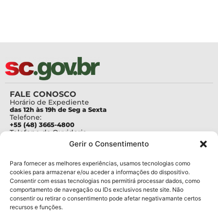
FALE CONOSCO
Horário de Expediente
das 12h às 19h de Seg a Sexta
Telefone:
+55 (48) 3665-4800
Telefone da Ouvidoria
0800-6448500
Gerir o Consentimento
E-mails:
protocolo@fapesc.sc.gov.br
Para assuntos relacionados à Pesquisa
Para fornecer as melhores experiências, usamos tecnologias como
pesquisa@fapesc.sc.gov.br
cookies para armazenar e/ou aceder a informações do dispositivo.
Para assuntos relacionados à Inovação
Consentir com essas tecnologias nos permitirá processar dados, como
inovacao@fapesc.sc.gov.br
comportamento de navegação ou IDs exclusivos neste site. Não
Para assuntos relacionados à Bolsas
consentir ou retirar o consentimento pode afetar negativamante certos
bolsas@fapesc.sc.gov.br
recursos e funções.
Para assuntos relacionados à Prestação de Contas
prestacaodecontas@fapesc.sc.gov.br