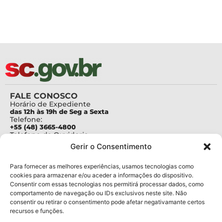
FALE CONOSCO
Horário de Expediente
das 12h às 19h de Seg a Sexta
Telefone:
+55 (48) 3665-4800
Telefone da Ouvidoria
0800-6448500
Gerir o Consentimento
E-mails:
protocolo@fapesc.sc.gov.br
Para assuntos relacionados à Pesquisa
Para fornecer as melhores experiências, usamos tecnologias como
pesquisa@fapesc.sc.gov.br
cookies para armazenar e/ou aceder a informações do dispositivo.
Para assuntos relacionados à Inovação
Consentir com essas tecnologias nos permitirá processar dados, como
inovacao@fapesc.sc.gov.br
comportamento de navegação ou IDs exclusivos neste site. Não
Para assuntos relacionados à Bolsas
consentir ou retirar o consentimento pode afetar negativamante certos
bolsas@fapesc.sc.gov.br
recursos e funções.
Para assuntos relacionados à Prestação de Contas
prestacaodecontas@fapesc.sc.gov.br