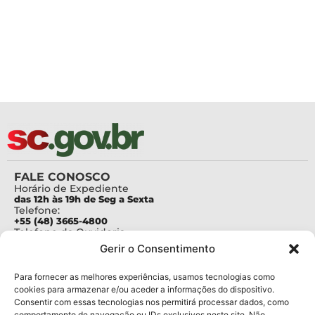
FALE CONOSCO
Horário de Expediente
das 12h às 19h de Seg a Sexta
Telefone:
+55 (48) 3665-4800
Telefone da Ouvidoria
0800-6448500
Gerir o Consentimento
E-mails:
protocolo@fapesc.sc.gov.br
Para assuntos relacionados à Pesquisa
Para fornecer as melhores experiências, usamos tecnologias como
pesquisa@fapesc.sc.gov.br
cookies para armazenar e/ou aceder a informações do dispositivo.
Para assuntos relacionados à Inovação
Consentir com essas tecnologias nos permitirá processar dados, como
inovacao@fapesc.sc.gov.br
comportamento de navegação ou IDs exclusivos neste site. Não