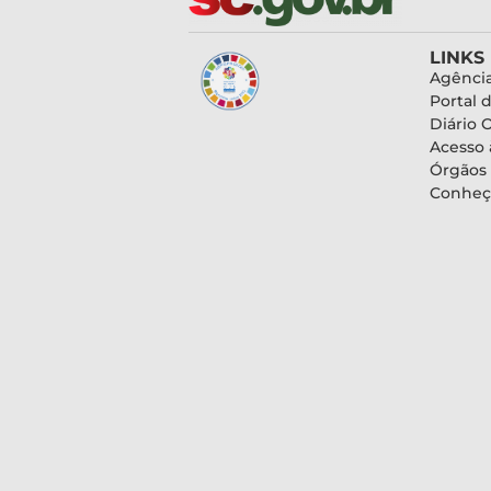
LINKS
Agência
Portal 
Diário O
Acesso 
Órgãos
Conheç