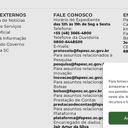
 EXTERNOS
FALE CONOSCO
E
Horário de Expediente
Pa
 de Notícias
das 12h às 19h de Seg a Sexta
Ca
de Serviços
Telefone:
km
ficial
+55 (48) 3665-4800
Fa
Telefone da Ouvidoria
Ba
à Informação
0800-6448500
Jo
 do Governo
E-mails:
C
a SC
protocolo@fapesc.sc.gov.br
88
Para assuntos relacionados à
Pesquisa
pesquisa@fapesc.sc.gov.br
Para assuntos relacionados à
Inovação
inovacao@fapesc.sc.gov.br
Para fornec
Para assuntos relacionados à
Bolsas
armazenar e
bolsas@fapesc.sc.gov.br
nos permiti
Para assuntos relacionados à
neste site. 
Prestação de Contas
recursos e 
prestacaodecontas@fapesc.sc.gov.br
Para assuntos relacionados à
Plataforma
A
plataforma@fapesc.sc.gov.br
Encarregado de dados
Jair Artur da Silva