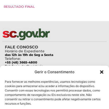
RESULTADO FINAL
FALE CONOSCO
Horário de Expediente
das 12h às 19h de Seg a Sexta
Telefone:
+55 (48) 3665-4800
Telefone da Ouvidoria
0800-6448500
Gerir o Consentimento
E-mails:
protocolo@fapesc.sc.gov.br
Para assuntos relacionados à Pesquisa
Para fornecer as melhores experiências, usamos tecnologias como
pesquisa@fapesc.sc.gov.br
cookies para armazenar e/ou aceder a informações do dispositivo.
Para assuntos relacionados à Inovação
Consentir com essas tecnologias nos permitirá processar dados, como
inovacao@fapesc.sc.gov.br
comportamento de navegação ou IDs exclusivos neste site. Não
Para assuntos relacionados à Bolsas
consentir ou retirar o consentimento pode afetar negativamante certos
bolsas@fapesc.sc.gov.br
recursos e funções.
Para assuntos relacionados à Prestação de Contas
prestacaodecontas@fapesc.sc.gov.br