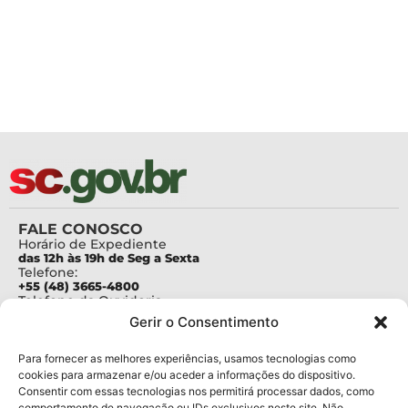
FALE CONOSCO
Horário de Expediente
das 12h às 19h de Seg a Sexta
Telefone:
+55 (48) 3665-4800
Telefone da Ouvidoria
0800-6448500
Gerir o Consentimento
E-mails:
protocolo@fapesc.sc.gov.br
Para assuntos relacionados à Pesquisa
Para fornecer as melhores experiências, usamos tecnologias como
pesquisa@fapesc.sc.gov.br
cookies para armazenar e/ou aceder a informações do dispositivo.
Para assuntos relacionados à Inovação
Consentir com essas tecnologias nos permitirá processar dados, como
inovacao@fapesc.sc.gov.br
comportamento de navegação ou IDs exclusivos neste site. Não