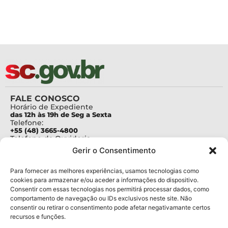
FALE CONOSCO
Horário de Expediente
das 12h às 19h de Seg a Sexta
Telefone:
+55 (48) 3665-4800
Telefone da Ouvidoria
0800-6448500
Gerir o Consentimento
E-mails:
protocolo@fapesc.sc.gov.br
Para assuntos relacionados à Pesquisa
Para fornecer as melhores experiências, usamos tecnologias como
pesquisa@fapesc.sc.gov.br
cookies para armazenar e/ou aceder a informações do dispositivo.
Para assuntos relacionados à Inovação
Consentir com essas tecnologias nos permitirá processar dados, como
inovacao@fapesc.sc.gov.br
comportamento de navegação ou IDs exclusivos neste site. Não
Para assuntos relacionados à Bolsas
consentir ou retirar o consentimento pode afetar negativamante certos
bolsas@fapesc.sc.gov.br
recursos e funções.
Para assuntos relacionados à Prestação de Contas
prestacaodecontas@fapesc.sc.gov.br