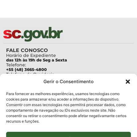
FALE CONOSCO
Horário de Expediente
das 12h às 19h de Seg a Sexta
Telefone:
+55 (48) 3665-4800
Telefone da Ouvidoria
0800-6448500
Gerir o Consentimento
E-mails:
protocolo@fapesc.sc.gov.br
Para assuntos relacionados à Pesquisa
Para fornecer as melhores experiências, usamos tecnologias como
pesquisa@fapesc.sc.gov.br
cookies para armazenar e/ou aceder a informações do dispositivo.
Para assuntos relacionados à Inovação
Consentir com essas tecnologias nos permitirá processar dados, como
inovacao@fapesc.sc.gov.br
comportamento de navegação ou IDs exclusivos neste site. Não
Para assuntos relacionados à Bolsas
consentir ou retirar o consentimento pode afetar negativamante certos
bolsas@fapesc.sc.gov.br
recursos e funções.
Para assuntos relacionados à Prestação de Contas
prestacaodecontas@fapesc.sc.gov.br
Para assuntos relacionados à Plataforma
plataforma@fapesc.sc.gov.br