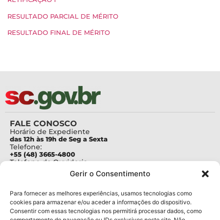
RESULTADO PARCIAL DE MÉRITO
RESULTADO FINAL DE MÉRITO
FALE CONOSCO
Horário de Expediente
das 12h às 19h de Seg a Sexta
Telefone:
+55 (48) 3665-4800
Telefone da Ouvidoria
0800-6448500
Gerir o Consentimento
E-mails:
protocolo@fapesc.sc.gov.br
Para assuntos relacionados à Pesquisa
Para fornecer as melhores experiências, usamos tecnologias como
pesquisa@fapesc.sc.gov.br
cookies para armazenar e/ou aceder a informações do dispositivo.
Para assuntos relacionados à Inovação
Consentir com essas tecnologias nos permitirá processar dados, como
inovacao@fapesc.sc.gov.br
comportamento de navegação ou IDs exclusivos neste site. Não