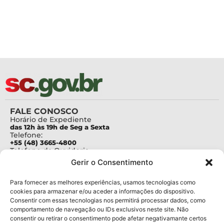
FALE CONOSCO
Horário de Expediente
das 12h às 19h de Seg a Sexta
Telefone:
+55 (48) 3665-4800
Telefone da Ouvidoria
0800-6448500
Gerir o Consentimento
E-mails:
protocolo@fapesc.sc.gov.br
Para assuntos relacionados à Pesquisa
Para fornecer as melhores experiências, usamos tecnologias como
pesquisa@fapesc.sc.gov.br
cookies para armazenar e/ou aceder a informações do dispositivo.
Para assuntos relacionados à Inovação
Consentir com essas tecnologias nos permitirá processar dados, como
inovacao@fapesc.sc.gov.br
comportamento de navegação ou IDs exclusivos neste site. Não
Para assuntos relacionados à Bolsas
consentir ou retirar o consentimento pode afetar negativamante certos
bolsas@fapesc.sc.gov.br