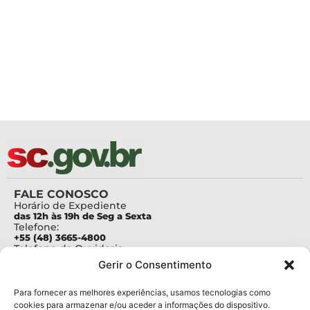
FALE CONOSCO
Horário de Expediente
das 12h às 19h de Seg a Sexta
Telefone:
+55 (48) 3665-4800
Telefone da Ouvidoria
0800-6448500
Gerir o Consentimento
E-mails:
protocolo@fapesc.sc.gov.br
Para assuntos relacionados à Pesquisa
Para fornecer as melhores experiências, usamos tecnologias como
pesquisa@fapesc.sc.gov.br
cookies para armazenar e/ou aceder a informações do dispositivo.