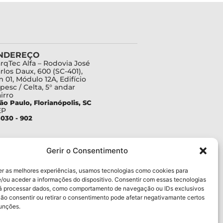
NDEREÇO
rqTec Alfa – Rodovia José
rlos Daux, 600 (SC-401),
 01, Módulo 12A, Edifício
pesc / Celta, 5° andar
irro
ão Paulo, Florianópolis, SC
EP
030 - 902
Gerir o Consentimento
er as melhores experiências, usamos tecnologias como cookies para
/ou aceder a informações do dispositivo. Consentir com essas tecnologias
rá processar dados, como comportamento de navegação ou IDs exclusivos
Não consentir ou retirar o consentimento pode afetar negativamante certos
funções.