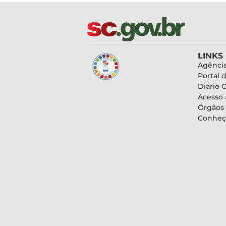
LINKS
Agência
Portal 
Diário O
Acesso 
Órgãos
Conheç