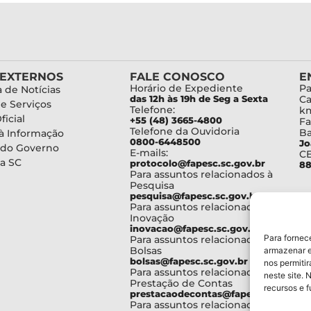
 EXTERNOS
FALE CONOSCO
E
Horário de Expediente
Pa
 de Notícias
das 12h às 19h de Seg a Sexta
Ca
de Serviços
Telefone:
km
ficial
+55 (48) 3665-4800
Fa
Telefone da Ouvidoria
Ba
à Informação
0800-6448500
Jo
 do Governo
E-mails:
C
a SC
protocolo@fapesc.sc.gov.br
88
Para assuntos relacionados à
Pesquisa
pesquisa@fapesc.sc.gov.br
Para assuntos relacionados à
Inovação
inovacao@fapesc.sc.gov.br
Para fornec
Para assuntos relacionados à
Bolsas
armazenar e
bolsas@fapesc.sc.gov.br
nos permiti
Para assuntos relacionados à
neste site. 
Prestação de Contas
recursos e 
prestacaodecontas@fapesc.sc.gov.br
Para assuntos relacionados à