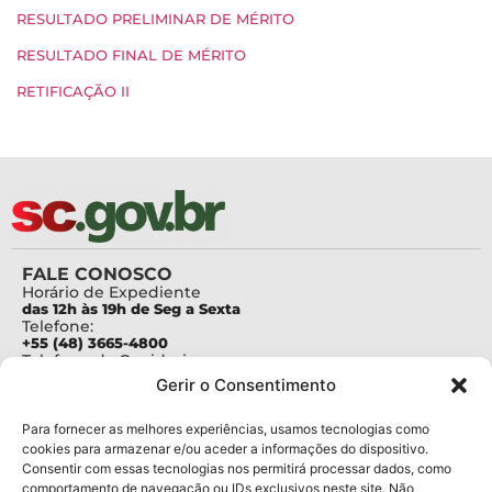
RESULTADO PRELIMINAR DE MÉRITO
RESULTADO FINAL DE MÉRITO
RETIFICAÇÃO II
FALE CONOSCO
Horário de Expediente
das 12h às 19h de Seg a Sexta
Telefone:
+55 (48) 3665-4800
Telefone da Ouvidoria
0800-6448500
Gerir o Consentimento
E-mails:
protocolo@fapesc.sc.gov.br
Para assuntos relacionados à Pesquisa
Para fornecer as melhores experiências, usamos tecnologias como
pesquisa@fapesc.sc.gov.br
cookies para armazenar e/ou aceder a informações do dispositivo.
Para assuntos relacionados à Inovação
Consentir com essas tecnologias nos permitirá processar dados, como
inovacao@fapesc.sc.gov.br
comportamento de navegação ou IDs exclusivos neste site. Não