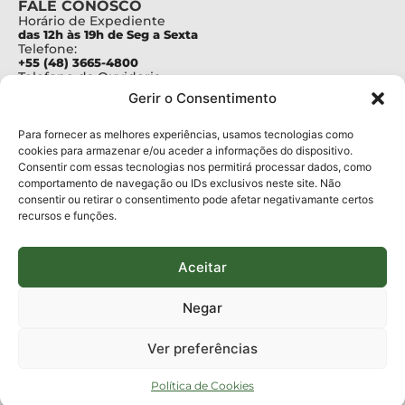
FALE CONOSCO
Horário de Expediente
das 12h às 19h de Seg a Sexta
Telefone:
+55 (48) 3665-4800
Telefone da Ouvidoria
0800-6448500
Gerir o Consentimento
E-mails:
protocolo@fapesc.sc.gov.br
Para assuntos relacionados à Pesquisa
Para fornecer as melhores experiências, usamos tecnologias como
pesquisa@fapesc.sc.gov.br
cookies para armazenar e/ou aceder a informações do dispositivo.
Para assuntos relacionados à Inovação
Consentir com essas tecnologias nos permitirá processar dados, como
inovacao@fapesc.sc.gov.br
comportamento de navegação ou IDs exclusivos neste site. Não
Para assuntos relacionados à Bolsas
consentir ou retirar o consentimento pode afetar negativamante certos
bolsas@fapesc.sc.gov.br
recursos e funções.
Para assuntos relacionados à Prestação de Contas
prestacaodecontas@fapesc.sc.gov.br
Para assuntos relacionados à Plataforma
plataforma@fapesc.sc.gov.br
Aceitar
Encarregado de dados
Jair Artur da Silva dpo@fapesc.sc.gov.br 3665-4831
Negar
ENDEREÇO
ParqTec Alfa – Rodovia José Carlos Daux, 600 (SC-401),
Ver preferências
km 01, Módulo 12A, Edifício Fapesc / Celta, 5° andar
Bairro
João Paulo, Florianópolis, SC
Política de Cookies
CEP
88030 - 902