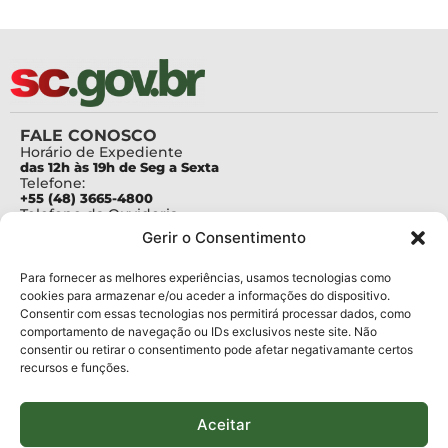
FALE CONOSCO
Horário de Expediente
das 12h às 19h de Seg a Sexta
Telefone:
+55 (48) 3665-4800
Telefone da Ouvidoria
0800-6448500
Gerir o Consentimento
E-mails:
protocolo@fapesc.sc.gov.br
Para assuntos relacionados à Pesquisa
Para fornecer as melhores experiências, usamos tecnologias como
pesquisa@fapesc.sc.gov.br
cookies para armazenar e/ou aceder a informações do dispositivo.
Para assuntos relacionados à Inovação
Consentir com essas tecnologias nos permitirá processar dados, como
inovacao@fapesc.sc.gov.br
comportamento de navegação ou IDs exclusivos neste site. Não
Para assuntos relacionados à Bolsas
consentir ou retirar o consentimento pode afetar negativamante certos
bolsas@fapesc.sc.gov.br
recursos e funções.
Para assuntos relacionados à Prestação de Contas
prestacaodecontas@fapesc.sc.gov.br
Para assuntos relacionados à Plataforma
plataforma@fapesc.sc.gov.br
Aceitar
Encarregado de dados
Jair Artur da Silva dpo@fapesc.sc.gov.br 3665-4831