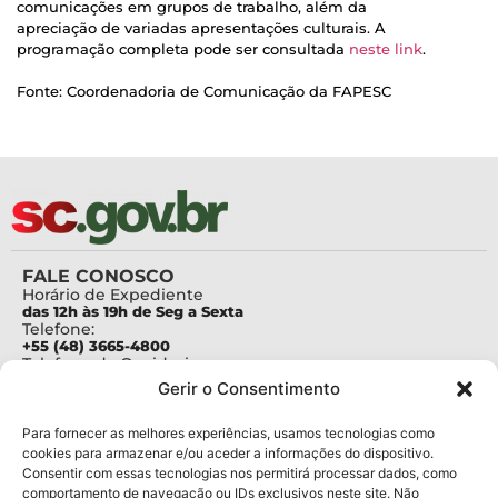
comunicações em grupos de trabalho, além da
apreciação de variadas apresentações culturais. A
programação completa pode ser consultada
neste link
.
Fonte: Coordenadoria de Comunicação da FAPESC
FALE CONOSCO
Horário de Expediente
das 12h às 19h de Seg a Sexta
Telefone:
+55 (48) 3665-4800
Telefone da Ouvidoria
0800-6448500
Gerir o Consentimento
E-mails:
protocolo@fapesc.sc.gov.br
Para assuntos relacionados à Pesquisa
Para fornecer as melhores experiências, usamos tecnologias como
pesquisa@fapesc.sc.gov.br
cookies para armazenar e/ou aceder a informações do dispositivo.
Para assuntos relacionados à Inovação
Consentir com essas tecnologias nos permitirá processar dados, como
inovacao@fapesc.sc.gov.br
comportamento de navegação ou IDs exclusivos neste site. Não