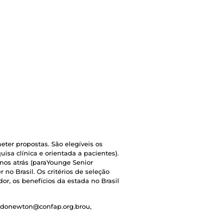
meter propostas. São elegíveis os
isa clínica e orientada a pacientes).
anos atrás (paraYounge Senior
no Brasil. Os critérios de seleção
or, os benefícios da estada no Brasil
undonewton@confap.org.brou,