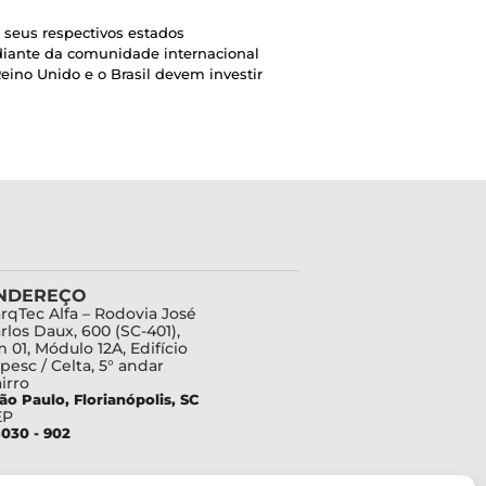
 seus respectivos estados
iante da comunidade internacional
eino Unido e o Brasil devem investir
NDEREÇO
rqTec Alfa – Rodovia José
rlos Daux, 600 (SC-401),
 01, Módulo 12A, Edifício
pesc / Celta, 5° andar
irro
ão Paulo, Florianópolis, SC
EP
030 - 902