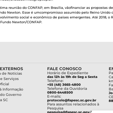
ima reunião do CONFAP, em Brasília, vãofinanciar as propostas de
Fundo Newton. Esse é umcompromisso assumido pelo Reino Unido d
volvimento social e econômico de países emergentes. Até 2018, o R
 do Fundo Newton/CONFAP.
 EXTERNOS
FALE CONOSCO
E
Horário de Expediente
Pa
 de Notícias
das 12h às 19h de Seg a Sexta
Ca
de Serviços
Telefone:
km
ficial
+55 (48) 3665-4800
Fa
Telefone da Ouvidoria
Ba
à Informação
0800-6448500
Jo
 do Governo
E-mails:
C
a SC
protocolo@fapesc.sc.gov.br
88
Para assuntos relacionados à
Pesquisa
pesquisa@fapesc.sc.gov.br