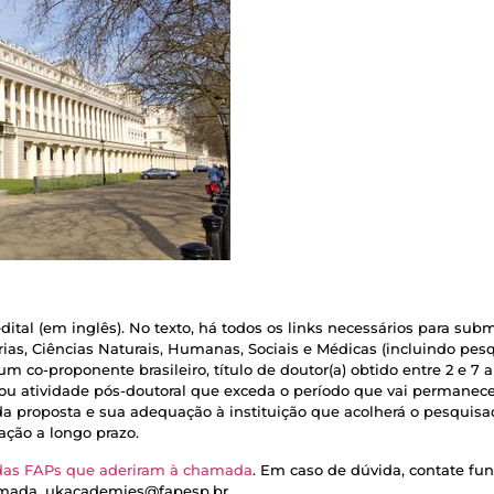
dital (em inglês). No texto, há todos os links necessários para sub
as, Ciências Naturais, Humanas, Sociais e Médicas (incluindo pesqu
um co-proponente brasileiro, título de doutor(a) obtido entre 2 e 7 
u atividade pós-doutoral que exceda o período que vai permanecer 
da proposta e sua adequação à instituição que acolherá o pesquisad
ação a longo prazo.
 das FAPs que aderiram à chamada
. Em caso de dúvida, contate f
hamada_ukacademies@fapesp.br.