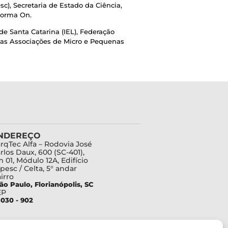
), Secretaria de Estado da Ciência,
forma On.
de Santa Catarina (IEL), Federação
 das Associações de Micro e Pequenas
NDEREÇO
rqTec Alfa – Rodovia José
rlos Daux, 600 (SC-401),
 01, Módulo 12A, Edifício
pesc / Celta, 5° andar
irro
ão Paulo, Florianópolis, SC
EP
030 - 902