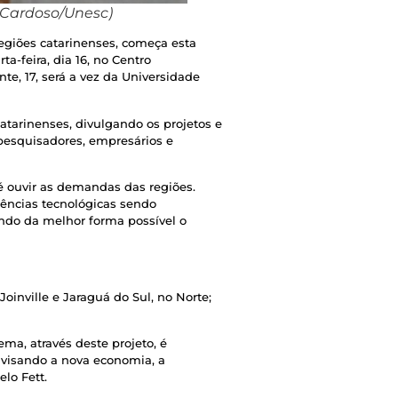
 Cardoso/Unesc)
regiões catarinenses, começa esta
a-feira, dia 16, no Centro
nte, 17, será a vez da Universidade
tarinenses, divulgando os projetos e
pesquisadores, empresários e
é ouvir as demandas das regiões.
ências tecnológicas sendo
ndo da melhor forma possível o
oinville e Jaraguá do Sul, no Norte;
ma, através deste projeto, é
 visando a nova economia, a
lo Fett.