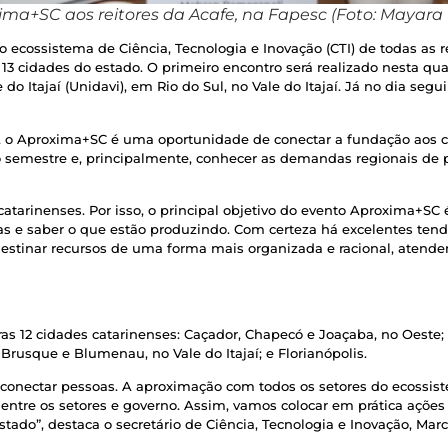
ma+SC aos reitores da Acafe, na Fapesc (Foto: Mayara
o ecossistema de Ciência, Tecnologia e Inovação (CTI) de todas as 
 cidades do estado. O primeiro encontro será realizado nesta quart
o Itajaí (Unidavi), em Rio do Sul, no Vale do Itajaí. Já no dia segui
, o Aproxima+SC é uma oportunidade de conectar a fundação aos ca
 semestre e, principalmente, conhecer as demandas regionais de 
tarinenses. Por isso, o principal objetivo do evento Aproxima+SC 
s e saber o que estão produzindo. Com certeza há excelentes tend
estinar recursos de uma forma mais organizada e racional, atende
ras 12 cidades catarinenses: Caçador, Chapecó e Joaçaba, no Oeste; J
, Brusque e Blumenau, no Vale do Itajaí; e Florianópolis.
conectar pessoas. A aproximação com todos os setores do ecossiste
entre os setores e governo. Assim, vamos colocar em prática ações
tado”, destaca o secretário de Ciência, Tecnologia e Inovação, Marce