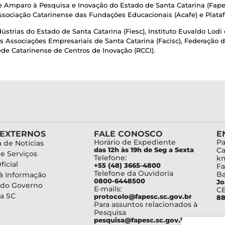
mparo à Pesquisa e Inovação do Estado de Santa Catarina (Fapesc
Associação Catarinense das Fundações Educacionais (Acafe) e Plata
trias do Estado de Santa Catarina (Fiesc), Instituto Euvaldo Lodi 
s Associações Empresariais de Santa Catarina (Facisc), Federação
 Catarinense de Centros de Inovação (RCCI).
 EXTERNOS
FALE CONOSCO
E
Horário de Expediente
Pa
 de Notícias
das 12h às 19h de Seg a Sexta
Ca
de Serviços
Telefone:
km
ficial
+55 (48) 3665-4800
Fa
Telefone da Ouvidoria
Ba
à Informação
0800-6448500
Jo
 do Governo
E-mails:
C
a SC
protocolo@fapesc.sc.gov.br
88
Para assuntos relacionados à
Pesquisa
pesquisa@fapesc.sc.gov.br