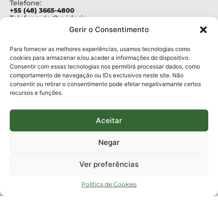
Telefone:
+55 (48) 3665-4800
Telefone da Ouvidoria
0800-6448500
Gerir o Consentimento
E-mails:
protocolo@fapesc.sc.gov.br
Para assuntos relacionados à Pesquisa
Para fornecer as melhores experiências, usamos tecnologias como
pesquisa@fapesc.sc.gov.br
cookies para armazenar e/ou aceder a informações do dispositivo.
Para assuntos relacionados à Inovação
Consentir com essas tecnologias nos permitirá processar dados, como
inovacao@fapesc.sc.gov.br
comportamento de navegação ou IDs exclusivos neste site. Não
Para assuntos relacionados à Bolsas
consentir ou retirar o consentimento pode afetar negativamante certos
bolsas@fapesc.sc.gov.br
recursos e funções.
Para assuntos relacionados à Prestação de Contas
prestacaodecontas@fapesc.sc.gov.br
Para assuntos relacionados à Plataforma
plataforma@fapesc.sc.gov.br
Aceitar
Encarregado de dados
Jair Artur da Silva dpo@fapesc.sc.gov.br 3665-4831
Negar
ENDEREÇO
ParqTec Alfa – Rodovia José Carlos Daux, 600 (SC-401),
Ver preferências
km 01, Módulo 12A, Edifício Fapesc / Celta, 5° andar
Bairro
João Paulo, Florianópolis, SC
Política de Cookies
CEP
88030 - 902
Política de privacidade