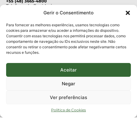
+55 (48) 3665-4800
Telefone da Ouvidoria
0800-6448500
Gerir o Consentimento
E-mails:
protocolo@fapesc.sc.gov.br
Para assuntos relacionados à Pesquisa
Para fornecer as melhores experiências, usamos tecnologias como
pesquisa@fapesc.sc.gov.br
cookies para armazenar e/ou aceder a informações do dispositivo.
Para assuntos relacionados à Inovação
Consentir com essas tecnologias nos permitirá processar dados, como
inovacao@fapesc.sc.gov.br
comportamento de navegação ou IDs exclusivos neste site. Não
Para assuntos relacionados à Bolsas
consentir ou retirar o consentimento pode afetar negativamante certos
bolsas@fapesc.sc.gov.br
recursos e funções.
Para assuntos relacionados à Prestação de Contas
prestacaodecontas@fapesc.sc.gov.br
Para assuntos relacionados à Plataforma
plataforma@fapesc.sc.gov.br
Aceitar
Encarregado de dados
Jair Artur da Silva dpo@fapesc.sc.gov.br 3665-4831
Negar
ENDEREÇO
ParqTec Alfa – Rodovia José Carlos Daux, 600 (SC-401),
Ver preferências
km 01, Módulo 12A, Edifício Fapesc / Celta, 5° andar
Bairro
João Paulo, Florianópolis, SC
Política de Cookies
CEP
88030 - 902
Política de privacidade