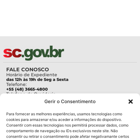
FALE CONOSCO
Horário de Expediente
das 12h às 19h de Seg a Sexta
Telefone:
+55 (48) 3665-4800
Telefone da Ouvidoria
0800-6448500
Gerir o Consentimento
E-mails:
protocolo@fapesc.sc.gov.br
Para assuntos relacionados à Pesquisa
Para fornecer as melhores experiências, usamos tecnologias como
pesquisa@fapesc.sc.gov.br
cookies para armazenar e/ou aceder a informações do dispositivo.
Para assuntos relacionados à Inovação
Consentir com essas tecnologias nos permitirá processar dados, como
inovacao@fapesc.sc.gov.br
comportamento de navegação ou IDs exclusivos neste site. Não
Para assuntos relacionados à Bolsas
consentir ou retirar o consentimento pode afetar negativamante certos
bolsas@fapesc.sc.gov.br