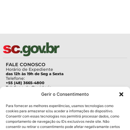
FALE CONOSCO
Horário de Expediente
das 12h às 19h de Seg a Sexta
Telefone:
+55 (48) 3665-4800
Telefone da Ouvidoria
0800-6448500
Gerir o Consentimento
E-mails:
protocolo@fapesc.sc.gov.br
Para assuntos relacionados à Pesquisa
Para fornecer as melhores experiências, usamos tecnologias como
pesquisa@fapesc.sc.gov.br
cookies para armazenar e/ou aceder a informações do dispositivo.
Para assuntos relacionados à Inovação
Consentir com essas tecnologias nos permitirá processar dados, como
inovacao@fapesc.sc.gov.br
comportamento de navegação ou IDs exclusivos neste site. Não
Para assuntos relacionados à Bolsas
consentir ou retirar o consentimento pode afetar negativamante certos
bolsas@fapesc.sc.gov.br