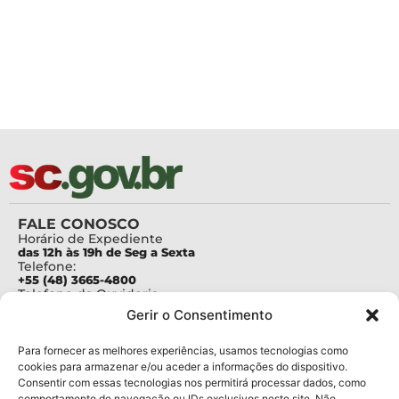
FALE CONOSCO
Horário de Expediente
das 12h às 19h de Seg a Sexta
Telefone:
+55 (48) 3665-4800
Telefone da Ouvidoria
0800-6448500
Gerir o Consentimento
E-mails:
protocolo@fapesc.sc.gov.br
Para assuntos relacionados à Pesquisa
Para fornecer as melhores experiências, usamos tecnologias como
pesquisa@fapesc.sc.gov.br
cookies para armazenar e/ou aceder a informações do dispositivo.
Para assuntos relacionados à Inovação
Consentir com essas tecnologias nos permitirá processar dados, como
inovacao@fapesc.sc.gov.br
comportamento de navegação ou IDs exclusivos neste site. Não