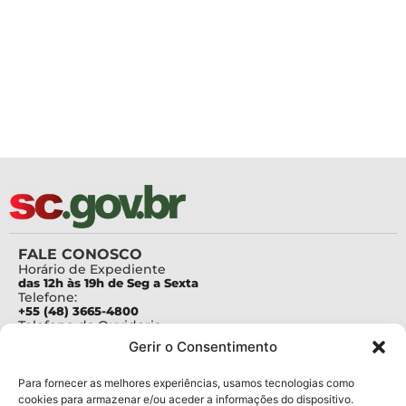
FALE CONOSCO
Horário de Expediente
das 12h às 19h de Seg a Sexta
Telefone:
+55 (48) 3665-4800
Telefone da Ouvidoria
0800-6448500
Gerir o Consentimento
E-mails:
protocolo@fapesc.sc.gov.br
Para assuntos relacionados à Pesquisa
Para fornecer as melhores experiências, usamos tecnologias como
pesquisa@fapesc.sc.gov.br
cookies para armazenar e/ou aceder a informações do dispositivo.