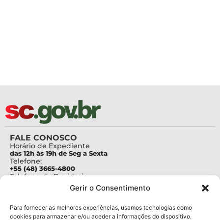
FALE CONOSCO
Horário de Expediente
das 12h às 19h de Seg a Sexta
Telefone:
+55 (48) 3665-4800
Telefone da Ouvidoria
0800-6448500
Gerir o Consentimento
E-mails:
protocolo@fapesc.sc.gov.br
Para assuntos relacionados à Pesquisa
Para fornecer as melhores experiências, usamos tecnologias como
pesquisa@fapesc.sc.gov.br
cookies para armazenar e/ou aceder a informações do dispositivo.