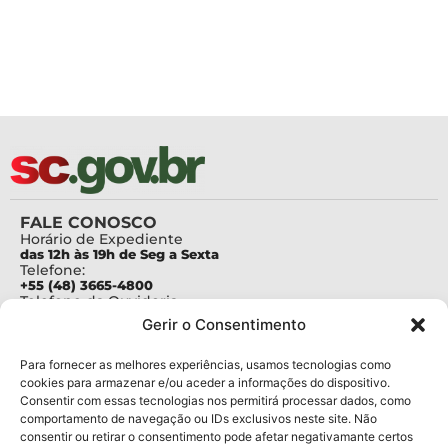
FALE CONOSCO
Horário de Expediente
das 12h às 19h de Seg a Sexta
Telefone:
+55 (48) 3665-4800
Telefone da Ouvidoria
0800-6448500
Gerir o Consentimento
E-mails:
protocolo@fapesc.sc.gov.br
Para assuntos relacionados à Pesquisa
Para fornecer as melhores experiências, usamos tecnologias como
pesquisa@fapesc.sc.gov.br
cookies para armazenar e/ou aceder a informações do dispositivo.
Para assuntos relacionados à Inovação
Consentir com essas tecnologias nos permitirá processar dados, como
inovacao@fapesc.sc.gov.br
comportamento de navegação ou IDs exclusivos neste site. Não
Para assuntos relacionados à Bolsas
consentir ou retirar o consentimento pode afetar negativamante certos
bolsas@fapesc.sc.gov.br