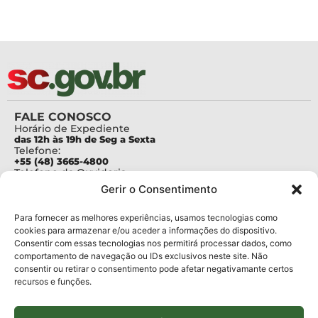
FALE CONOSCO
Horário de Expediente
das 12h às 19h de Seg a Sexta
Telefone:
+55 (48) 3665-4800
Telefone da Ouvidoria
0800-6448500
Gerir o Consentimento
E-mails:
protocolo@fapesc.sc.gov.br
Para assuntos relacionados à Pesquisa
Para fornecer as melhores experiências, usamos tecnologias como
pesquisa@fapesc.sc.gov.br
cookies para armazenar e/ou aceder a informações do dispositivo.
Para assuntos relacionados à Inovação
Consentir com essas tecnologias nos permitirá processar dados, como
inovacao@fapesc.sc.gov.br
comportamento de navegação ou IDs exclusivos neste site. Não
Para assuntos relacionados à Bolsas
consentir ou retirar o consentimento pode afetar negativamante certos
bolsas@fapesc.sc.gov.br
recursos e funções.
Para assuntos relacionados à Prestação de Contas
prestacaodecontas@fapesc.sc.gov.br
Para assuntos relacionados à Plataforma
plataforma@fapesc.sc.gov.br