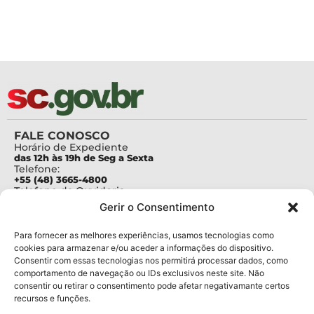
FALE CONOSCO
Horário de Expediente
das 12h às 19h de Seg a Sexta
Telefone:
+55 (48) 3665-4800
Telefone da Ouvidoria
0800-6448500
Gerir o Consentimento
E-mails:
protocolo@fapesc.sc.gov.br
Para assuntos relacionados à Pesquisa
Para fornecer as melhores experiências, usamos tecnologias como
pesquisa@fapesc.sc.gov.br
cookies para armazenar e/ou aceder a informações do dispositivo.
Para assuntos relacionados à Inovação
Consentir com essas tecnologias nos permitirá processar dados, como
inovacao@fapesc.sc.gov.br
comportamento de navegação ou IDs exclusivos neste site. Não
Para assuntos relacionados à Bolsas
consentir ou retirar o consentimento pode afetar negativamante certos
bolsas@fapesc.sc.gov.br
recursos e funções.
Para assuntos relacionados à Prestação de Contas
prestacaodecontas@fapesc.sc.gov.br