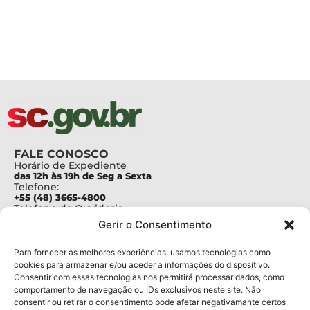
FALE CONOSCO
Horário de Expediente
das 12h às 19h de Seg a Sexta
Telefone:
+55 (48) 3665-4800
Telefone da Ouvidoria
0800-6448500
Gerir o Consentimento
E-mails:
protocolo@fapesc.sc.gov.br
Para assuntos relacionados à Pesquisa
Para fornecer as melhores experiências, usamos tecnologias como
pesquisa@fapesc.sc.gov.br
cookies para armazenar e/ou aceder a informações do dispositivo.
Para assuntos relacionados à Inovação
Consentir com essas tecnologias nos permitirá processar dados, como
inovacao@fapesc.sc.gov.br
comportamento de navegação ou IDs exclusivos neste site. Não
Para assuntos relacionados à Bolsas
consentir ou retirar o consentimento pode afetar negativamante certos
bolsas@fapesc.sc.gov.br