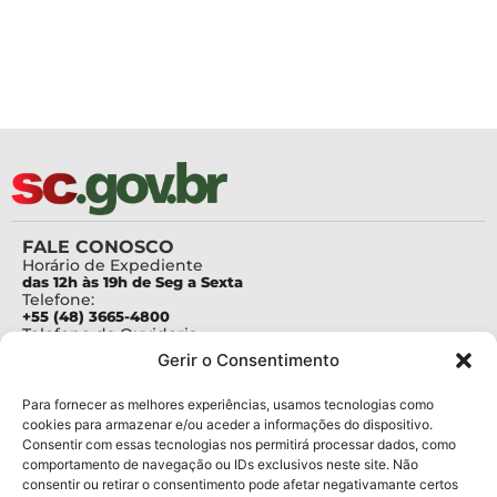
FALE CONOSCO
Horário de Expediente
das 12h às 19h de Seg a Sexta
Telefone:
+55 (48) 3665-4800
Telefone da Ouvidoria
0800-6448500
Gerir o Consentimento
E-mails:
protocolo@fapesc.sc.gov.br
Para assuntos relacionados à Pesquisa
Para fornecer as melhores experiências, usamos tecnologias como
pesquisa@fapesc.sc.gov.br
cookies para armazenar e/ou aceder a informações do dispositivo.
Para assuntos relacionados à Inovação
Consentir com essas tecnologias nos permitirá processar dados, como
inovacao@fapesc.sc.gov.br
comportamento de navegação ou IDs exclusivos neste site. Não
Para assuntos relacionados à Bolsas
consentir ou retirar o consentimento pode afetar negativamante certos
bolsas@fapesc.sc.gov.br